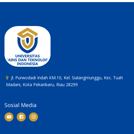
Sesuai dengan yang tercantum dalam Panduan Akademik
Universitas Sains dan Teknologi Indonesia (USTI), bahwa
kegiatan akademik Kuliah Umum merupakan bagian dari
program pembelajaran yang wajib diikuti oleh mahasiswa,
dengan ini diumumkan penyelenggaraan Kuliah Umum dengan
ketentuan sebagai berikut:
Detail Kegiatan:
Hari/Tanggal: Selasa, 10 Desember 2024
Waktu: 08.00 wib s/d selesai
Tempat: Offline : YKR Convention Hall USTI Jl. Purwodadi Panam
Pekanbaru dan Online : Zoom Meeting
Narasumber: Triatmojo Rosewanto S (VP Information
Technology PHR WK Rokan)
Tema:
Transformasi Digital dan Kecerdasan Buatan :
Meningkatkan Efisiensi dan Keberlanjutan di Industri...
Selengkapnya