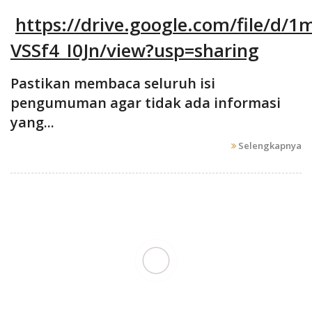
https://drive.google.com/file/d/
VSSf4_I0Jn/view?usp=sharing
Pastikan membaca seluruh isi
pengumuman agar tidak ada informasi
yang...
Selengkapnya
KULIAH UMUM
Sabtu 07 Desember 2024 11:56:28
530
Posted by
Admin |
Dilihat
Pengumuman