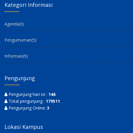
Jl. Purwodadi Indah KM.10, Kel. Sialangmunggu, Kec. Tuah
Madani, Kota Pekanbaru, Riau 28299