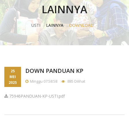
LAINNYA
USTI
LAINNYA
DOWNLOAD
DOWN PANDUAN KP
25
MEI
Minggu 07:58:58
885 Dilihat
2025
75946PANDUAN-KP-USTI.pdf