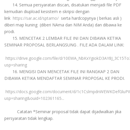
14. Semua persyaratan discan, disatukan menjadi file PDF
kemudian diupload kesistem e-skripsi dengan
link
https://sar.ac.id/sptamo/
serta hardcopynya ( berkas asli )
diberi map kuning (diberi NAma dan NIM Anda) dan dibawa ke
prodi.
15.
MENCETAK 2 LEMBAR FILE INI DAN DIBAWA KETIKA
SEMINAR PROPOSAL BERLANGSUNG . FILE ADA DALAM LINK:
https://drive.google.com/file/d/10EWA_NbKxYgiokD3AY8J_3C15To
usp=sharing
16.
MENGISI DAN MENCETAK FILE INI RANGKAP 2 DAN
DIBAWA KETIKA MENDAFTAR SEMINAR PROPOSAL KE PRODI.
https://docs.google.com/document/d/1c1CslmpdnWEWKDefGluP
usp=sharing&ouid=102361165...
Catatan *Seminar proposal tidak dapat dijadwalkan jika
persyaratan tidak lengkap.