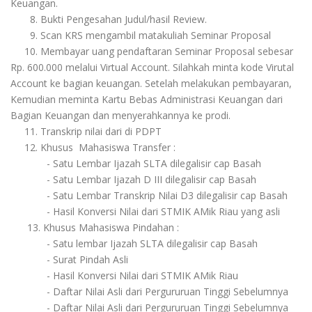
Keuangan.
8.
Bukti Pengesahan Judul/hasil Review.
9.
Scan KRS mengambil matakuliah Seminar Proposal
10.
Membayar uang pendaftaran Seminar Proposal sebesar
Rp. 600.000 melalui Virtual Account. Silahkah minta kode Virutal
Account ke bagian keuangan. Setelah melakukan pembayaran,
Kemudian meminta Kartu Bebas Administrasi Keuangan dari
Bagian Keuangan dan menyerahkannya ke prodi.
11.
Transkrip nilai dari di PDPT
12.
Khusus Mahasiswa Transfer :
-
Satu Lembar Ijazah SLTA dilegalisir cap Basah
-
Satu Lembar Ijazah D III dilegalisir cap Basah
-
Satu Lembar Transkrip Nilai D3 dilegalisir cap Basah
-
Hasil Konversi Nilai dari STMIK AMik Riau yang asli
13. Khusus Mahasiswa Pindahan :
-
Satu lembar Ijazah SLTA dilegalisir cap Basah
-
Surat Pindah Asli
-
Hasil Konversi Nilai dari STMIK AMik Riau
-
Daftar Nilai Asli dari Pergururuan Tinggi Sebelumnya
- Daftar Nilai Asli dari Pergururuan Tinggi Sebelumnya